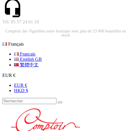
Tél. 05 57 24 61 10
Comptoir des Vignobles notre boutique avec plus de 23 000 bouteilles en
stock
Français
Français
English GB
繁體中文
EUR €
EUR €
HKD $