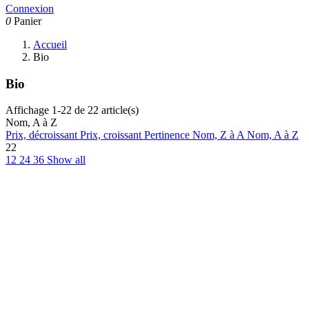
Connexion
0
Panier
Accueil
Bio
Bio
Affichage 1-22 de 22 article(s)
Nom, A à Z
Prix, décroissant
Prix, croissant
Pertinence
Nom, Z à A
Nom, A à Z
22
12
24
36
Show all