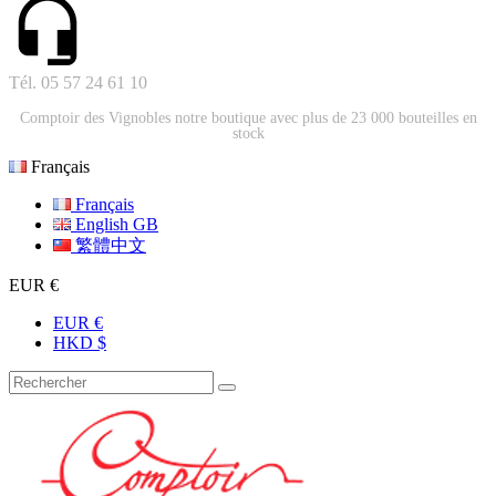
Tél. 05 57 24 61 10
Comptoir des Vignobles notre boutique avec plus de 23 000 bouteilles en
stock
Français
Français
English GB
繁體中文
EUR €
EUR €
HKD $