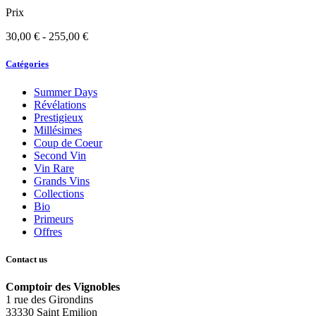
Prix
30,00 € - 255,00 €
Catégories
Summer Days
Révélations
Prestigieux
Millésimes
Coup de Coeur
Second Vin
Vin Rare
Grands Vins
Collections
Bio
Primeurs
Offres
Contact us
Comptoir des Vignobles
1 rue des Girondins
33330 Saint Emilion