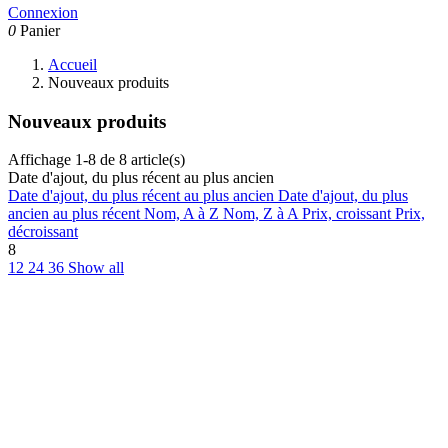
Connexion
0
Panier
Accueil
Nouveaux produits
Nouveaux produits
Affichage 1-8 de 8 article(s)
Date d'ajout, du plus récent au plus ancien
Date d'ajout, du plus récent au plus ancien
Date d'ajout, du plus
ancien au plus récent
Nom, A à Z
Nom, Z à A
Prix, croissant
Prix,
décroissant
8
12
24
36
Show all