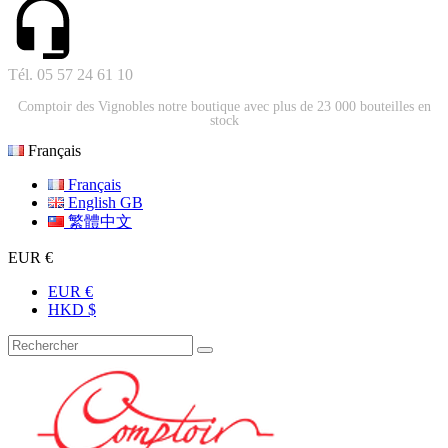
Tél. 05 57 24 61 10
Comptoir des Vignobles notre boutique avec plus de 23 000 bouteilles en
stock
Français
Français
English GB
繁體中文
EUR €
EUR €
HKD $