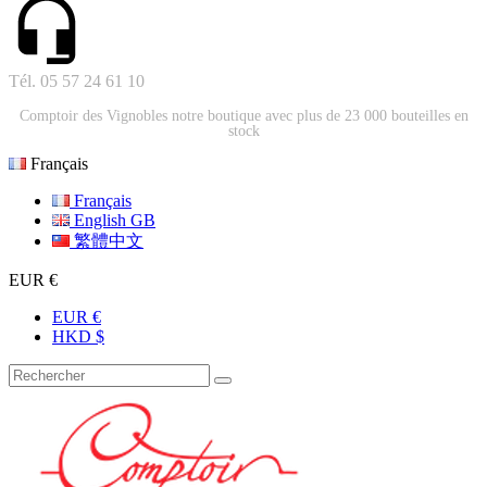
Tél. 05 57 24 61 10
Comptoir des Vignobles notre boutique avec plus de 23 000 bouteilles en
stock
Français
Français
English GB
繁體中文
EUR €
EUR €
HKD $