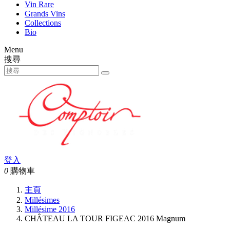
Vin Rare
Grands Vins
Collections
Bio
Menu
搜尋
登入
0
購物車
主頁
Millésimes
Millésime 2016
CHÂTEAU LA TOUR FIGEAC 2016 Magnum