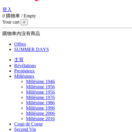
登入
0
購物車
/
Empty
Your cart
×
購物車內沒有商品
Offres
SUMMER DAYS
主頁
Révélations
Prestigieux
Millésimes
Millésime 1946
Millésime 1956
Millésime 1956
Millésime 1976
Millésime 1986
Millésime 1996
Millésime 2006
Millésime 2016
Coup de Coeur
Second Vin