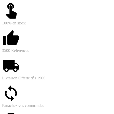
100% en stock
3500 Références
Livraison Offerte dès 190€
Panachez vos commandes