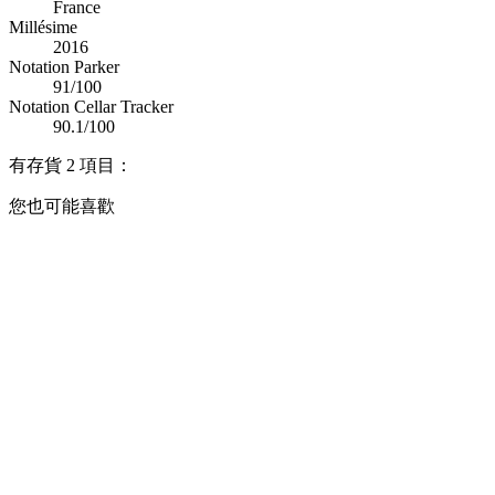
France
Millésime
2016
Notation Parker
91/100
Notation Cellar Tracker
90.1/100
有存貨
2 項目：
您也可能喜歡