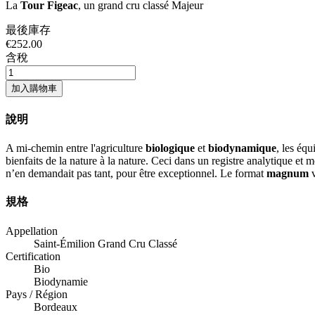
La
Tour Figeac
, un grand cru classé Majeur
最後庫存
€252.00
含稅
加入購物車
說明
A mi-chemin entre l'agriculture
biologique
et
biodynamique
, les éq
bienfaits de la nature à la nature. Ceci dans un registre analytique et 
n’en demandait pas tant, pour être exceptionnel. Le format
magnum
v
規格
Appellation
Saint-Émilion Grand Cru Classé
Certification
Bio
Biodynamie
Pays / Région
Bordeaux