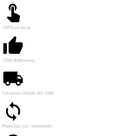
100% en stock
3500 Références
Livraison Offerte dès 190€
Panachez vos commandes