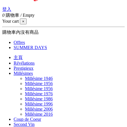
登入
0
購物車
/
Empty
Your cart
×
購物車內沒有商品
Offres
SUMMER DAYS
主頁
Révélations
Prestigieux
Millésimes
Millésime 1946
Millésime 1956
Millésime 1956
Millésime 1976
Millésime 1986
Millésime 1996
Millésime 2006
Millésime 2016
Coup de Coeur
Second Vin