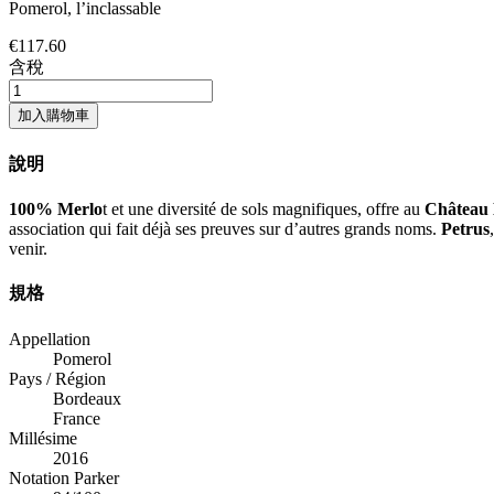
Pomerol, l’inclassable
€117.60
含稅
加入購物車
說明
100% Merlo
t et une diversité de sols magnifiques, offre au
Château 
association qui fait déjà ses preuves sur d’autres grands noms.
Petrus
venir.
規格
Appellation
Pomerol
Pays / Région
Bordeaux
France
Millésime
2016
Notation Parker