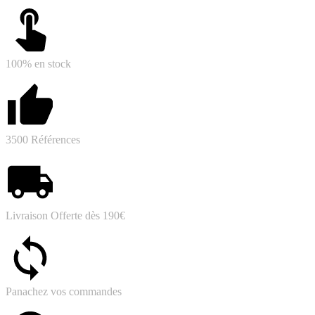
100% en stock
3500 Références
Livraison Offerte dès 190€
Panachez vos commandes