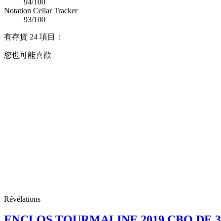
94/100
Notation Cellar Tracker
93/100
有存貨
24 項目：
您也可能喜歡
Révélations
ENCLOS TOURMALINE 2019 CBO DE 