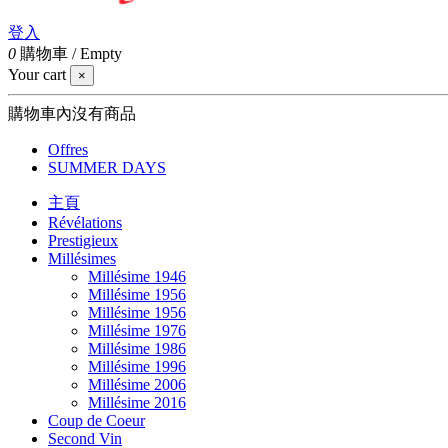
登入
0
購物車
/
Empty
Your cart
×
購物車內沒有商品
Offres
SUMMER DAYS
主頁
Révélations
Prestigieux
Millésimes
Millésime 1946
Millésime 1956
Millésime 1956
Millésime 1976
Millésime 1986
Millésime 1996
Millésime 2006
Millésime 2016
Coup de Coeur
Second Vin