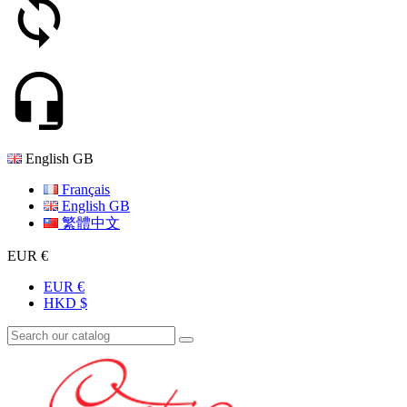
English GB
Français
English GB
繁體中文
EUR €
EUR €
HKD $