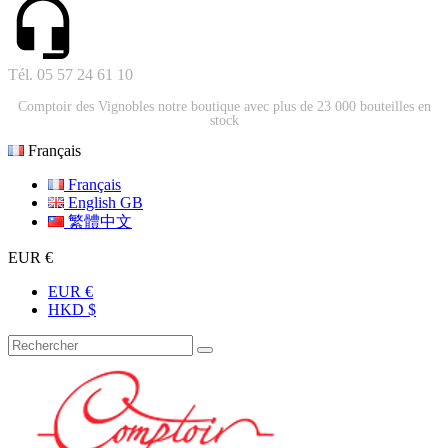
Tél. 05 57 24 61 10
Comptoir des Vignobles notre boutique avec plus de 23 000 bouteilles en
stock
Français
Français
English GB
繁體中文
EUR €
EUR €
HKD $