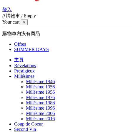
登入
0
購物車
/
Empty
Your cart
×
購物車內沒有商品
Offres
SUMMER DAYS
主頁
Révélations
Prestigieux
Millésimes
Millésime 1946
Millésime 1956
Millésime 1956
Millésime 1976
Millésime 1986
Millésime 1996
Millésime 2006
Millésime 2016
Coup de Coeur
Second Vin