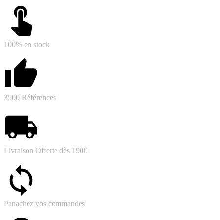
100% en stock
3500 Références
Livraison Offerte dès 190€
Panachez vos commandes