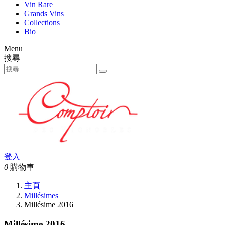
Vin Rare
Grands Vins
Collections
Bio
Menu
搜尋
登入
0
購物車
主頁
Millésimes
Millésime 2016
Millésime 2016